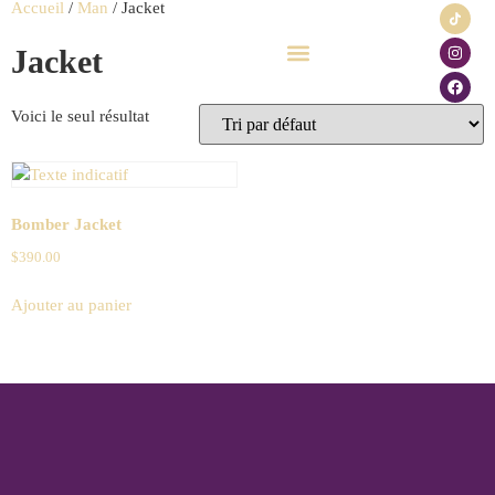
Accueil
/
Man
/ Jacket
Jacket
Click & Collect
Carte cadeau
Voici le seul résultat
Bomber Jacket
$
390.00
Ajouter au panier