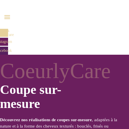
Aller
au
contenu
Tiktok
urlycare
stagram
acebook
CoeurlyCare
Coupe sur-
mesure
Découvrez nos
réalisations de
coupes sur-mesure
, adaptées à la
nature et à la forme des cheveux texturés : bouclés, frisés ou