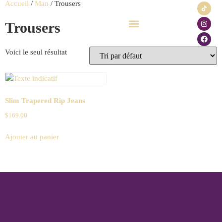
Accueil
/
Man
/ Trousers
Trousers
Click & Collect
Carte cadeau
Voici le seul résultat
Slim Trapered Rip Jeans
$
169.00
Ajouter au panier