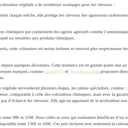
a coloration végétale a de nombreux avantages pour les cheveux :
ement chaque mèche, elle protège les cheveux des agressions extérieures to
ons chimiques qui contiennent des agents agressifs comme l’ammoniaque
 santé ou sensibles aux produits chimiques.
rels, cette coloration est moins irritante et souvent plus respectueuse de
 depuis quelques décennies. Cette tendance est en grande partie due au b
mbreuses marques, comme
LouiseXIV
et
Terre de couleur
, proposent désor
es.
n végétale nécessiterait plusieurs étapes, les salons spécialisés, comme
C
tense, comparable à celle des colorations chimiques, mais avec la garanti
pas d’éclaircir les cheveux. Elle agit en apportant de la profondeur aux
e entre 98€ et 110€. Pour celles et ceux qui souhaitent bénéficier d’un so
 disponible entre 130€ et 160€. Ces prix incluent non seulement la color