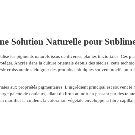
Actualité
Réservation
Click & Collect
Carte cadeau
C
Une Solution Naturelle pour Subli
ilise les pigments naturels issus de diverses plantes tinctoriales. Ces p
protéger. Ancrée dans la culture orientale depuis des siècles, cette tec
ésir croissant de s’éloigner des produits chimiques souvent nocifs pour l
riales aux propriétés pigmentaires. L’ingrédient principal est souvent l
arge palette de couleurs, allant du brun au noir en passant par des teint
 modifier la couleur, la coloration végétale enveloppe la fibre capilla