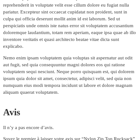
reprehenderit in voluptate velit esse cillum dolore eu fugiat nulla
pariatur. Excepteur sint occaecat cupidatat non proident, sunt in
culpa qui officia deserunt mollit anim id est laborum. Sed ut
perspiciatis unde omnis iste natus error sit voluptatem accusantium
doloremque laudantium, totam rem aperiam, eaque ipsa quae ab illo
inventore veritatis et quasi architecto beatae vitae dicta sunt
explicabo.
Nemo enim ipsam voluptatem quia voluptas sit aspernatur aut odit
aut fugit, sed quia consequuntur magni dolores eos qui ratione
voluptatem sequi nesciunt. Neque porro quisquam est, qui dolorem
ipsum quia dolor sit amet, consectetur, adipisci velit, sed quia non
numquam eius modi tempora incidunt ut labore et dolore magnam
aliquam quaerat voluptatem.
Avis
Il n’y a pas encore d’avis.
Soyez le premier à laisser votre avis sur “Nylon Zip Top Rucksack”