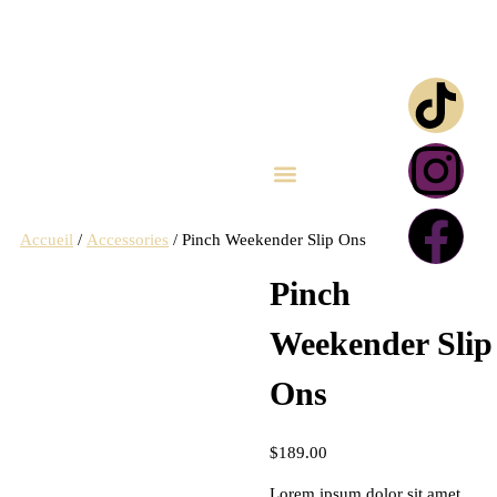
Click & Collect
Carte cadeau
Accueil
/
Accessories
/ Pinch Weekender Slip Ons
Pinch
Weekender Slip
Ons
$
189.00
Lorem ipsum dolor sit amet,