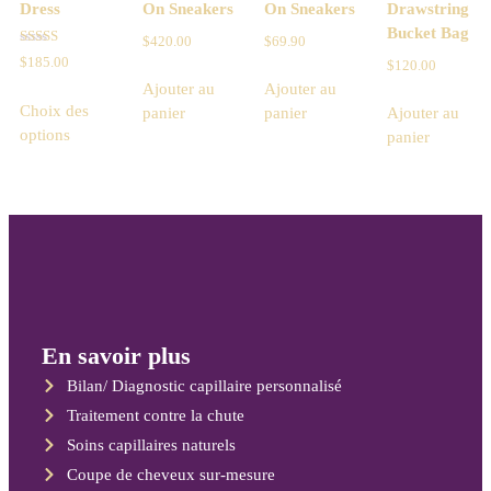
Dress
On Sneakers
On Sneakers
Drawstring
Bucket Bag
$
420.00
$
69.90
Note
$
185.00
$
120.00
4.67
sur 5
Ajouter au
Ajouter au
Choix des
panier
panier
Ajouter au
options
panier
En savoir plus
Bilan/ Diagnostic capillaire personnalisé
Traitement contre la chute
Soins capillaires naturels
Coupe de cheveux sur-mesure