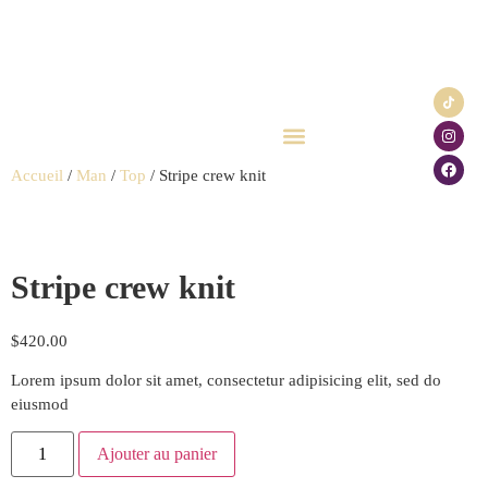
Accueil
/
Man
/
Top
/ Stripe crew knit
Click & Collect
Carte cadeau
Stripe crew knit
$
420.00
Lorem ipsum dolor sit amet, consectetur adipisicing elit, sed do
eiusmod
Ajouter au panier