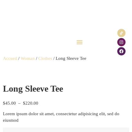
Click & Collect
Carte cadeau
Accueil
/
Woman
/
Clothes
/ Long Sleeve Tee
Long Sleeve Tee
$
45.00
–
$
220.00
Lorem ipsum dolor sit amet, consectetur adipisicing elit, sed do
eiusmod