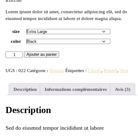
$
185.00
sur
notations
client
Lorem ipsum dolor sit amet, consectetur adipisicing elit, sed do
eiusmod tempor incididunt ut labore et dolore magna aliqua.
size
color
Ajouter au panier
UGS :
022
Catégorie :
Dresses
Étiquettes :
Classic
,
Printed
,
Text
Description
Informations complémentaires
Avis (3)
Description
Sed do eiusmod tempor incididunt ut labore