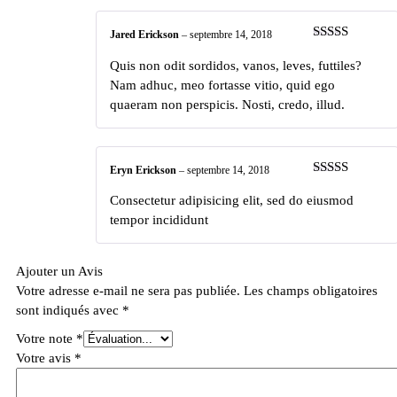
Jared Erickson
–
septembre 14, 2018
Note
5
sur 5
Quis non odit sordidos, vanos, leves, futtiles?
Nam adhuc, meo fortasse vitio, quid ego
quaeram non perspicis. Nosti, credo, illud.
Eryn Erickson
–
septembre 14, 2018
Note
4
sur 5
Consectetur adipisicing elit, sed do eiusmod
tempor incididunt
Ajouter un Avis
Votre adresse e-mail ne sera pas publiée.
Les champs obligatoires
sont indiqués avec
*
Votre note
*
Votre avis
*