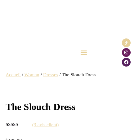
Click & Collect
Carte cadeau
Accueil
/
Woman
/
Dresses
/ The Slouch Dress
The Slouch Dress
(
3
avis client)
Noté
3
4.67
sur 5 basé