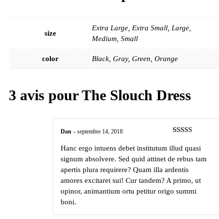
Extra Large, Extra Small, Large,
size
Medium, Small
color
Black, Gray, Green, Orange
3 avis pour
The Slouch Dress
Dan
–
septembre 14, 2018
Note
5
sur 5
Hanc ergo intuens debet institutum illud quasi
signum absolvere. Sed quid attinet de rebus tam
apertis plura requirere? Quam illa ardentis
amores excitaret sui! Cur tandem? A primo, ut
opinor, animantium ortu petitur origo summi
boni.