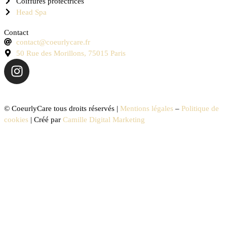
Coiffures protectrices
Head Spa
Contact
contact@coeurlycare.fr
50 Rue des Morillons, 75015 Paris
© CoeurlyCare tous droits réservés |
Mentions légales
–
Politique de
cookies
| Créé par
Camille Digital Marketing